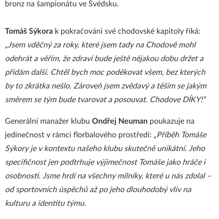
bronz na šampionátu ve Švédsku.
Tomáš Sýkora
k pokračování své chodovské kapitoly říká:
„Jsem vděčný za roky, které jsem tady na Chodově mohl
odehrát a věřím, že zdraví bude ještě nějakou dobu držet a
přidám další. Chtěl bych moc poděkovat všem, bez kterých
by to zkrátka nešlo. Zároveň jsem zvědavý a těším se jakým
směrem se tým bude tvarovat a posouvat. Chodove DÍKY!“
Generální manažer klubu
Ondřej Neuman
poukazuje na
jedinečnost v rámci florbalového prostředí:
„Příběh Tomáše
Sýkory je v kontextu našeho klubu skutečně unikátní. Jeho
specifičnost jen podtrhuje výjimečnost Tomáše jako hráče i
osobnosti. Jsme hrdí na všechny milníky, které u nás zdolal –
od sportovních úspěchů až po jeho dlouhodobý vliv na
kulturu a identitu týmu.