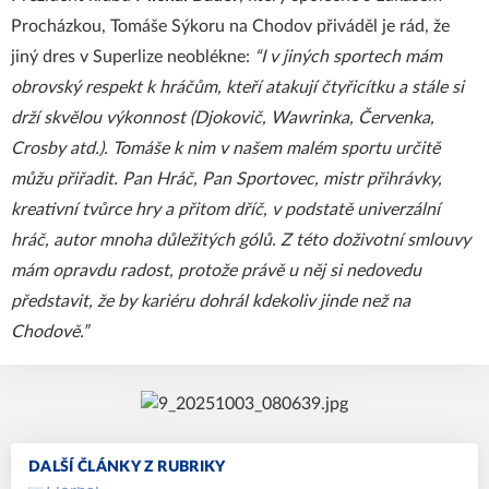
Procházkou, Tomáše Sýkoru na Chodov přiváděl je rád, že
jiný dres v Superlize neoblékne:
“I v jiných sportech mám
obrovský respekt k hráčům, kteří atakují čtyřicítku a stále si
drží skvělou výkonnost (Djokovič, Wawrinka, Červenka,
Crosby atd.). Tomáše k nim v našem malém sportu určitě
můžu přiřadit. Pan Hráč, Pan Sportovec, mistr přihrávky,
kreativní tvůrce hry a přitom dříč, v podstatě univerzální
hráč, autor mnoha důležitých gólů. Z této doživotní smlouvy
mám opravdu radost, protože právě u něj si nedovedu
představit, že by kariéru dohrál kdekoliv jinde než na
Chodově.”
DALŠÍ ČLÁNKY Z RUBRIKY