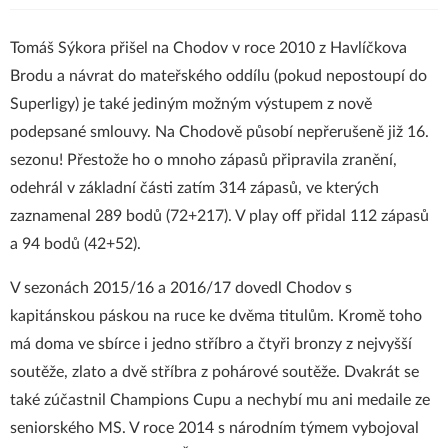
Tomáš Sýkora přišel na Chodov v roce 2010 z Havlíčkova
Brodu a návrat do mateřského oddílu (pokud nepostoupí do
Superligy) je také jediným možným výstupem z nově
podepsané smlouvy. Na Chodově působí nepřerušeně již 16.
sezonu! Přestože ho o mnoho zápasů připravila zranění,
odehrál v základní části zatím 314 zápasů, ve kterých
zaznamenal 289 bodů (72+217). V play off přidal 112 zápasů
a 94 bodů (42+52).
V sezonách 2015/16 a 2016/17 dovedl Chodov s
kapitánskou páskou na ruce ke dvěma titulům. Kromě toho
má doma ve sbírce i jedno stříbro a čtyři bronzy z nejvyšší
soutěže, zlato a dvě stříbra z pohárové soutěže. Dvakrát se
také zúčastnil Champions Cupu a nechybí mu ani medaile ze
seniorského MS. V roce 2014 s národním týmem vybojoval