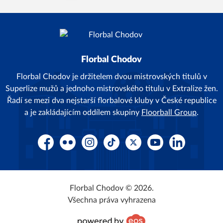
Florbal Chodov
Florbal Chodov je držitelem dvou mistrovských titulů v
Superlize mužů a jednoho mistrovského titulu v Extralize žen.
Řadí se mezi dva nejstarší florbalové kluby v České republice
a je zakládajícím oddílem skupiny
Floorball Group
.
Facebook
Flickr
Instagram
TikTok
Platform X
YouTube
LinkedIn
Florbal Chodov © 2026.
Všechna práva vyhrazena