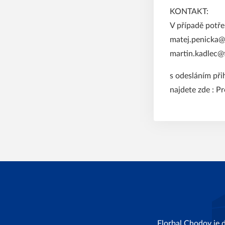
KONTAKT:
V případě potře
matej.penicka@
martin.kadlec@
s odesláním př
najdete zde :
Pr
Florbal Chodov je 