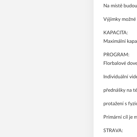
Na místě budou 
Výjimky možné 
KAPACITA:
Maximální kapac
PROGRAM:
Florbalové dove
Individuální vi
přednášky na t
protažení s fyz
Primární cíl je
STRAVA: