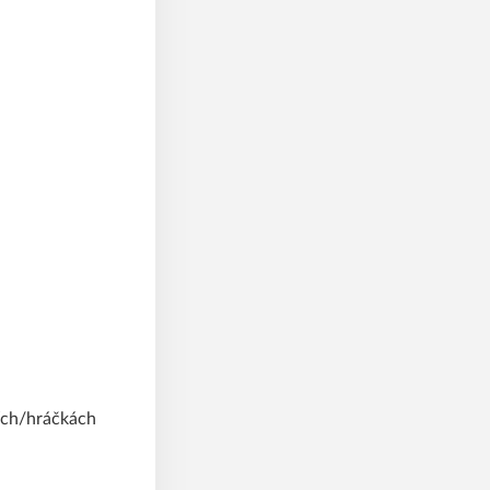
čích/hráčkách