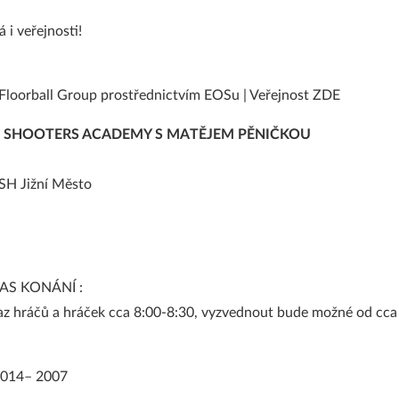
 i veřejnosti!
Floorball Group prostřednictvím EOSu | Veřejnost
ZDE
 SHOOTERS ACADEMY S MATĚJEM PĚNIČKOU
 SH Jižní Město
AS KONÁNÍ :
raz hráčů a hráček cca 8:00-8:30, vyzvednout bude možné od cca
2014– 2007