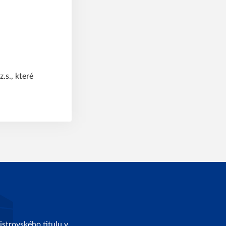
s., které
strovského titulu v