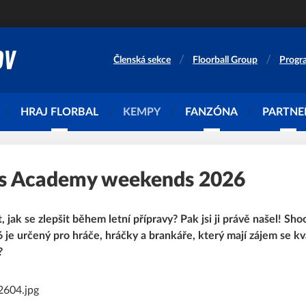
Členská sekce
Floorball Group
Progr
HRAJ FLORBAL
KEMPY
FANZÓNA
PARTNE
s Academy weekends 2026
 jak se zlepšit během letní přípravy? Pak jsi ji právě našel! S
e určený pro hráče, hráčky a brankáře, který mají zájem se kva
?