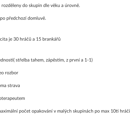
rozděleny do skupin dle věku a úrovně.
po předchozí domluvě.
ita je 30 hráčů a 15 brankářů
dnosti( střelba tahem, zápěstím, z první a 1-1)
deo rozbor
éma strava
ioterapeutem
 maximální počet opakování v malých skupinách po max 10ti hrá