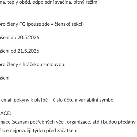
na, teplý oběd, odpolední svačina, pitný režim
pro členy FG (pouze zde v členské sekci).
lášení do 20.5.2026
lášení od 21.5.2026
pro členy s hráčskou smlouvou:
ášení
email pokyny k platbě – číslo účtu a variabilní symbol
ACE:
rmace (seznam potřebných věcí, organizace, atd.) budou předány
ášce nejpozději týden před začátkem.