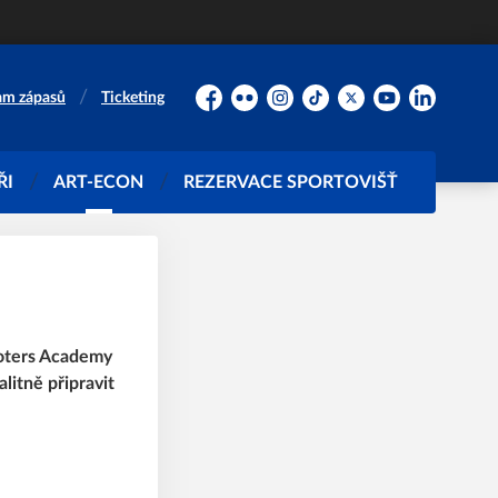
am zápasů
Ticketing
Facebook
Flickr
Instagram
TikTok
Platform X
YouTube
LinkedIn
ŘI
ART-ECON
REZERVACE SPORTOVIŠŤ
hooters Academy
litně připravit