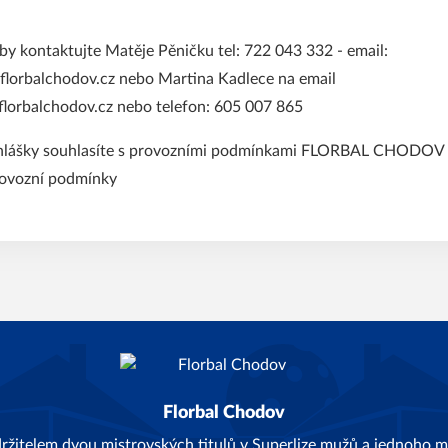
by kontaktujte Matěje Pěničku tel: 722 043 332 - email:
florbalchodov.cz nebo Martina Kadlece na email
florbalchodov.cz nebo telefon: 605 007 865
ihlášky souhlasíte s provozními podmínkami FLORBAL CHODOV z.
ovozní podmínky
Florbal Chodov
držitelem dvou mistrovských titulů v Superlize mužů a jednoho mi