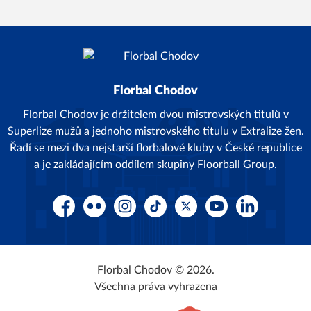
Florbal Chodov
Florbal Chodov je držitelem dvou mistrovských titulů v
Superlize mužů a jednoho mistrovského titulu v Extralize žen.
Řadí se mezi dva nejstarší florbalové kluby v České republice
a je zakládajícím oddílem skupiny
Floorball Group
.
Facebook
Flickr
Instagram
TikTok
Platform X
YouTube
LinkedIn
Florbal Chodov © 2026.
Všechna práva vyhrazena