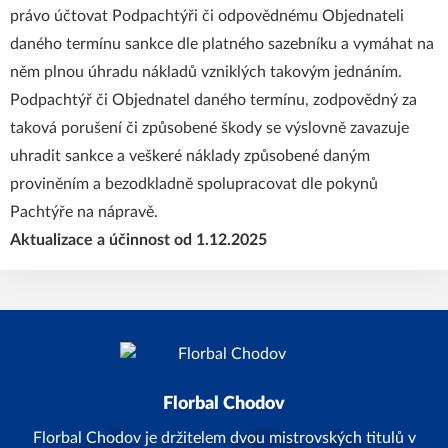
právo účtovat Podpachtýři či odpovědnému Objednateli
daného termínu sankce dle platného sazebníku a vymáhat na
něm plnou úhradu nákladů vzniklých takovým jednáním.
Podpachtýř či Objednatel daného termínu, zodpovědný za
taková porušení či způsobené škody se výslovně zavazuje
uhradit sankce a veškeré náklady způsobené daným
proviněním a bezodkladně spolupracovat dle pokynů
Pachtýře na nápravě.
Aktualizace a účinnost od 1.12.2025
Florbal Chodov
Florbal Chodov je držitelem dvou mistrovských titulů v