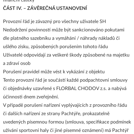
finanční částky
ČÁST IV. – ZÁVĚREČNÁ USTANOVENÍ
Provozní řád je závazný pro všechny uživatele SH
Nedodržení povinností může být sankcionováno pokutami
dle platného sazebníku a vymáhání / náhrady nákladů či
ušlého zisku, způsobených porušením tohoto řádu
Uživatelé odpovídají za veškeré škody způsobené na majetku
a zdraví osob
Porušení pravidel může vést k vykázání z objektu
Tento provozní řád je součástí každé podpachtovní smlouvy
či objednávky uzavřené s FLORBAL CHODOV z.s. a nabývá
účinnosti dnem zveřejnění.
V případě porušení nařízení vyplývajících z provozního řádu
či dalších nařízení ze strany Pachtýře, prokazatelně
uvedených písemnou formou (smlouva, specifikace podmínek
užívání sportovní haly či jiné písemné oznámení) má Pachtýř