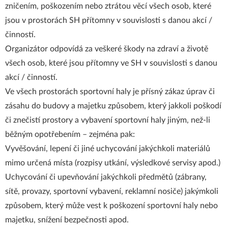
zničením, poškozením nebo ztrátou věcí všech osob, které
jsou v prostorách SH přítomny v souvislosti s danou akcí /
činností.
Organizátor odpovídá za veškeré škody na zdraví a životě
všech osob, které jsou přítomny ve SH v souvislosti s danou
akcí / činností.
Ve všech prostorách sportovní haly je přísný zákaz úprav či
zásahu do budovy a majetku způsobem, který jakkoli poškodí
či znečistí prostory a vybavení sportovní haly jiným, než-li
běžným opotřebením – zejména pak:
Vyvěšování, lepení či jiné uchycování jakýchkoli materiálů
mimo určená místa (rozpisy utkání, výsledkové servisy apod.)
Uchycování či upevňování jakýchkoli předmětů (zábrany,
sítě, provazy, sportovní vybavení, reklamní nosiče) jakýmkoli
způsobem, který může vest k poškození sportovní haly nebo
majetku, snížení bezpečnosti apod.