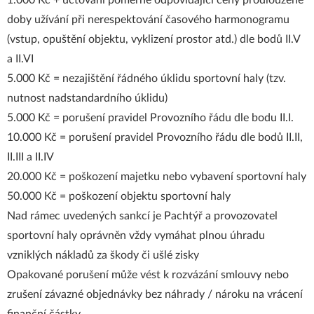
1.000 Kč + účtování poměrné odpovídající ceny prodloužené
doby užívání při nerespektování časového harmonogramu
(vstup, opuštění objektu, vyklizení prostor atd.) dle bodů II.V
a II.VI
5.000 Kč = nezajištění řádného úklidu sportovní haly (tzv.
nutnost nadstandardního úklidu)
5.000 Kč = porušení pravidel Provozního řádu dle bodu II.I.
10.000 Kč = porušení pravidel Provozního řádu dle bodů II.II,
II.III a II.IV
20.000 Kč = poškození majetku nebo vybavení sportovní haly
50.000 Kč = poškození objektu sportovní haly
Nad rámec uvedených sankcí je Pachtýř a provozovatel
sportovní haly oprávněn vždy vymáhat plnou úhradu
vzniklých nákladů za škody či ušlé zisky
Opakované porušení může vést k rozvázání smlouvy nebo
zrušení závazné objednávky bez náhrady / nároku na vrácení