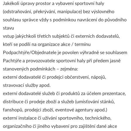
Jakékoli úpravy prostor a vybavení sportovní haly
(odstraňování, překrývání, manipulace) bez výslovného
souhlasu správce vždy s podmínkou navrácení do původního
stavu
vstup jakýchkoli třetích subjektů či externích dodavatelů,
kteří se podílí na organizace akce / termínu
Podpachtýře/Objednatele je povolen výhradně se souhlasem
Pachtýře a provozovatele sportovní haly při předem jasně
stanovených podmínkách – zejména:
externí dodavatelé či prodejci občerstvení, nápojů,
stravovací služby apod.
externí dodavatelé služeb či produktů za účelem prezentace,
distribuce či prodeje zboží a služeb (umísťování stánků,
fanshopů, prodejci zboží, eventové agentury apod.)
externí instalace či užívání sportovního, technického,
organizačního či jiného vybavení pro zajištění dané akce