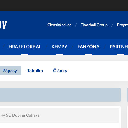
Členská sekce
Floorball Group
Progr
HRAJ FLORBAL
KEMPY
FANZÓNA
PARTNE
Zápasy
Tabulka
Články
0
@ SC Dubina Ostrava