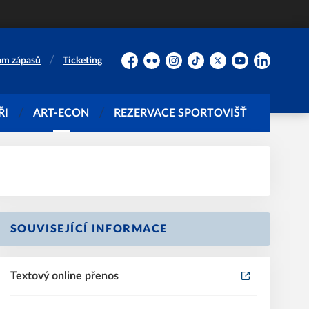
am zápasů
Ticketing
Facebook
Flickr
Instagram
TikTok
Platform X
YouTube
LinkedIn
ŘI
ART-ECON
REZERVACE SPORTOVIŠŤ
SOUVISEJÍCÍ INFORMACE
Textový online přenos