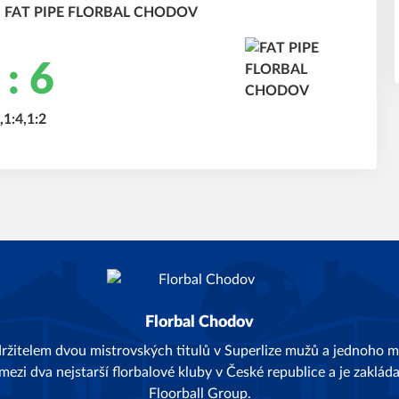
e - FAT PIPE FLORBAL CHODOV
 : 6
,1:4,1:2
Florbal Chodov
držitelem dvou mistrovských titulů v Superlize mužů a jednoho mi
 mezi dva nejstarší florbalové kluby v České republice a je zaklá
Floorball Group
.