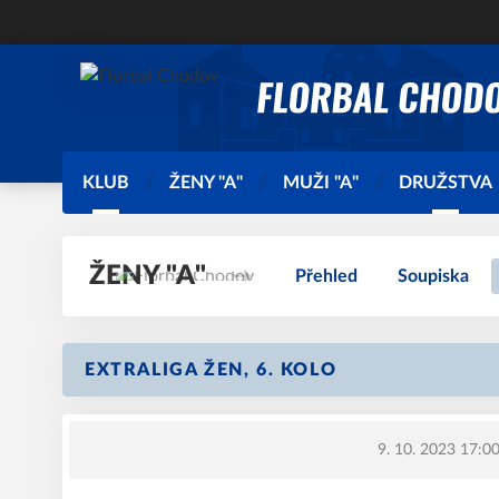
KLUB
ŽENY "A"
MUŽI "A"
DRUŽSTVA
ŽENY "A"
Přehled
Soupiska
EXTRALIGA ŽEN, 6. KOLO
9. 10. 2023 17:0