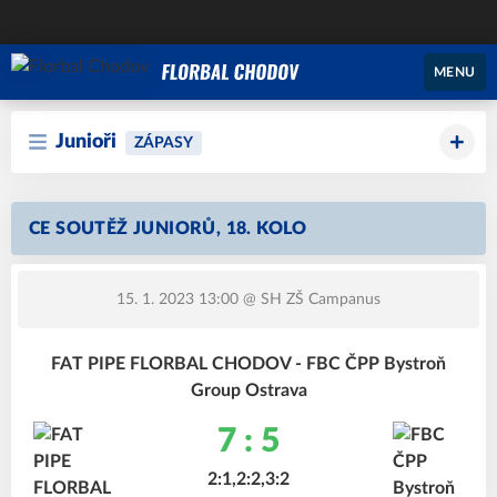
MENU
Junioři
ZÁPASY
CE SOUTĚŽ JUNIORŮ, 18. KOLO
15. 1. 2023 13:00
@ SH ZŠ Campanus
FAT PIPE FLORBAL CHODOV - FBC ČPP Bystroň
Group Ostrava
7 : 5
2:1,2:2,3:2