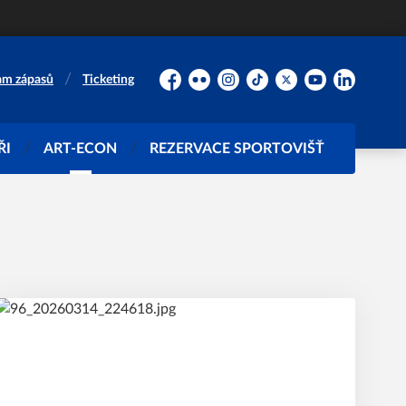
am zápasů
Ticketing
Facebook
Flickr
Instagram
TikTok
Platform X
YouTube
LinkedIn
ŘI
ART-ECON
REZERVACE SPORTOVIŠŤ