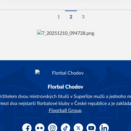
1
2
3
Florbal Chodov
držitelem dvou mistrovských titulů v Superlize mužů a jednoho mi
 mezi dva nejstarší florbalové kluby v České republice a je zaklá
Floorball Group
.