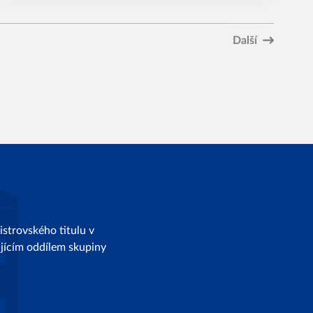
Další
strovského titulu v
dajícím oddílem skupiny