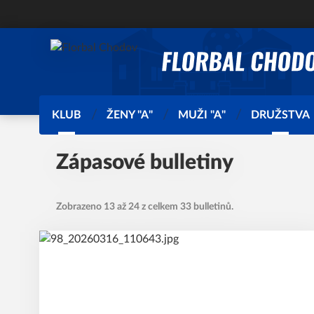
KLUB
ŽENY "A"
MUŽI "A"
DRUŽSTVA
Zápasové bulletiny
Zobrazeno 13 až 24 z celkem 33 bulletinů.